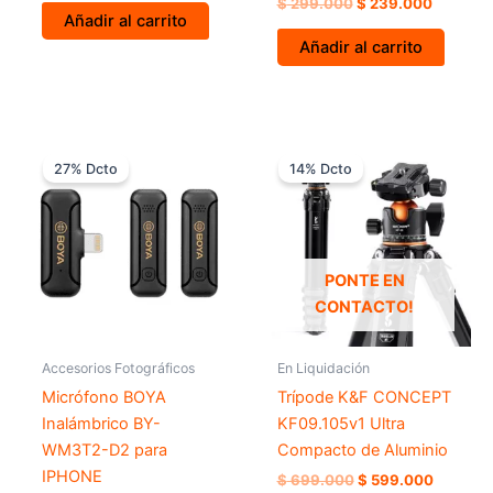
$
299.000
$
239.000
Añadir al carrito
Añadir al carrito
El
El
El
El
precio
precio
precio
precio
27% Dcto
14% Dcto
original
actual
original
actual
era:
es:
era:
es:
$ 369.000.
$ 269.000.
$ 699.000.
$ 599.0
PONTE EN
CONTACTO!
Accesorios Fotográficos
En Liquidación
Micrófono BOYA
Trípode K&F CONCEPT
Inalámbrico BY-
KF09.105v1 Ultra
WM3T2-D2 para
Compacto de Aluminio
IPHONE
$
699.000
$
599.000