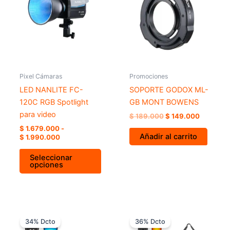
$ 1.679.000
$ 189.000.
$ 149.00
múltiples
hasta
variantes.
$ 1.990.000
Las
opciones
se
pueden
Pixel Cámaras
Promociones
elegir
LED NANLITE FC-
SOPORTE GODOX ML-
en
120C RGB Spotlight
GB MONT BOWENS
la
para video
$
189.000
$
149.000
página
$
1.679.000
-
de
Añadir al carrito
$
1.990.000
producto
Seleccionar
opciones
El
El
El
El
precio
precio
precio
precio
34% Dcto
36% Dcto
original
actual
original
actual