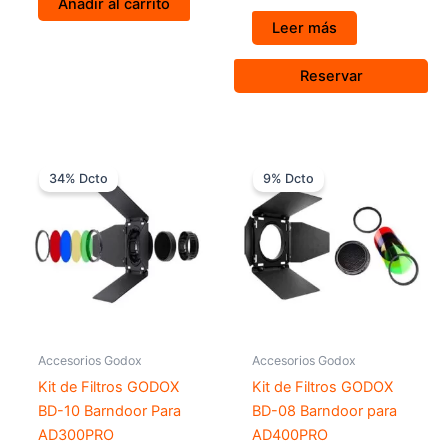
Añadir al carrito
Leer más
Reservar
El
El
El
El
precio
precio
precio
precio
34% Dcto
9% Dcto
original
actual
original
actual
era:
es:
era:
es:
$ 149.000.
$ 99.000.
$ 109.000.
$ 99.000.
Accesorios Godox
Accesorios Godox
Kit de Filtros GODOX
Kit de Filtros GODOX
BD-10 Barndoor Para
BD-08 Barndoor para
AD300PRO
AD400PRO