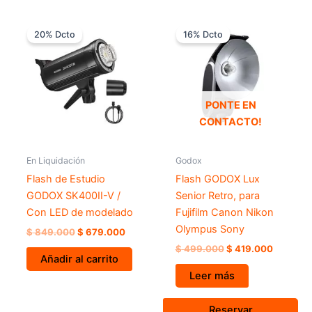
El
El
El
El
precio
precio
precio
precio
20% Dcto
16% Dcto
original
actual
original
actual
era:
es:
era:
es:
$ 849.000.
$ 679.000.
$ 499.000.
$ 419.00
PONTE EN
CONTACTO!
En Liquidación
Godox
Flash de Estudio
Flash GODOX Lux
GODOX SK400II-V /
Senior Retro, para
Con LED de modelado
Fujifilm Canon Nikon
Olympus Sony
$
849.000
$
679.000
$
499.000
$
419.000
Añadir al carrito
Leer más
Reservar