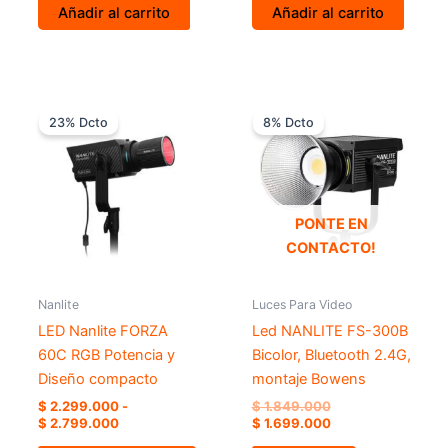
Añadir al carrito
Añadir al carrito
Rango
El
El
Este
de
precio
precio
23% Dcto
8% Dcto
producto
precios:
original
actual
desde
tiene
era:
es:
$ 2.299.000
$ 1.849.000.
$ 1.699.000.
múltiples
hasta
variantes.
$ 2.799.000
Las
PONTE EN
opciones
CONTACTO!
se
pueden
Nanlite
Luces Para Video
elegir
LED Nanlite FORZA
Led NANLITE FS-300B
en
60C RGB Potencia y
Bicolor, Bluetooth 2.4G,
la
Diseño compacto
montaje Bowens
página
$
2.299.000
-
$
1.849.000
de
$
2.799.000
$
1.699.000
producto