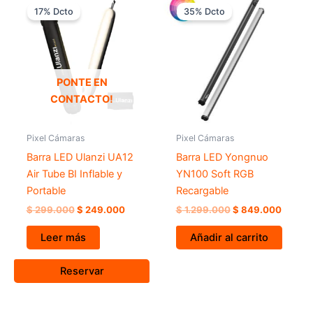
precio
precio
precio
precio
17% Dcto
35% Dcto
original
actual
original
actual
era:
es:
era:
es:
$ 299.000.
$ 249.000.
$ 1.299.000.
$ 849.
PONTE EN
CONTACTO!
Pixel Cámaras
Pixel Cámaras
Barra LED Ulanzi UA12
Barra LED Yongnuo
Air Tube BI Inflable y
YN100 Soft RGB
Portable
Recargable
$
299.000
$
249.000
$
1.299.000
$
849.000
Leer más
Añadir al carrito
Reservar