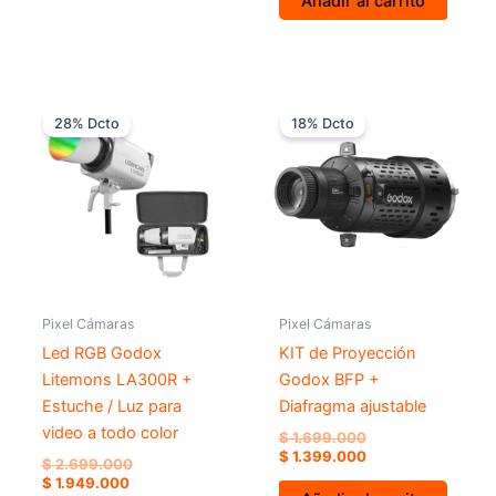
Añadir al carrito
El
El
El
El
precio
precio
precio
precio
28% Dcto
18% Dcto
actual
original
original
actual
es:
era:
era:
es:
$ 1.949.000.
$ 2.699.000.
$ 1.699.000.
$ 1.399.000.
Pixel Cámaras
Pixel Cámaras
Led RGB Godox
KIT de Proyección
Litemons LA300R +
Godox BFP +
Estuche / Luz para
Diafragma ajustable
video a todo color
$
1.699.000
$
1.399.000
$
2.699.000
$
1.949.000