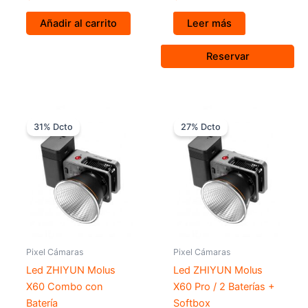
Añadir al carrito
Leer más
Reservar
El
El
El
El
precio
precio
precio
preci
31% Dcto
27% Dcto
original
actual
original
actua
era:
es:
era:
es:
$ 1.449.000.
$ 999.000.
$ 1.649.000.
$ 1.19
Pixel Cámaras
Pixel Cámaras
Led ZHIYUN Molus
Led ZHIYUN Molus
X60 Combo con
X60 Pro / 2 Baterías +
Batería
Softbox