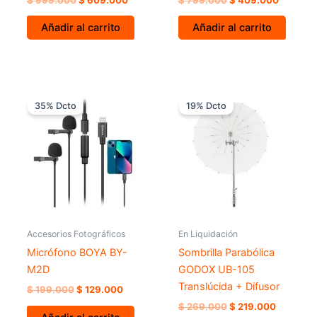
Añadir al carrito
Añadir al carrito
El
El
El
El
precio
precio
precio
precio
35% Dcto
19% Dcto
original
actual
original
actual
era:
es:
era:
es:
$ 199.000.
$ 129.000.
$ 269.000.
$ 219.00
Accesorios Fotográficos
En Liquidación
Micrófono BOYA BY-
Sombrilla Parabólica
M2D
GODOX UB-105
Translúcida + Difusor
$
199.000
$
129.000
$
269.000
$
219.000