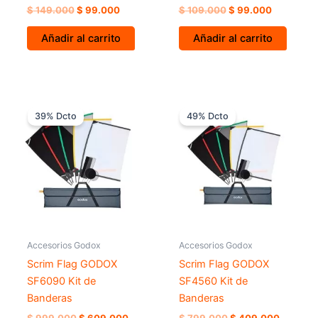
$
149.000
$
99.000
$
109.000
$
99.000
Añadir al carrito
Añadir al carrito
El
El
El
El
precio
precio
precio
precio
39% Dcto
49% Dcto
original
actual
original
actual
era:
es:
era:
es:
$ 999.000.
$ 609.000.
$ 799.000.
$ 409.0
Accesorios Godox
Accesorios Godox
Scrim Flag GODOX
Scrim Flag GODOX
SF6090 Kit de
SF4560 Kit de
Banderas
Banderas
$
999.000
$
609.000
$
799.000
$
409.000