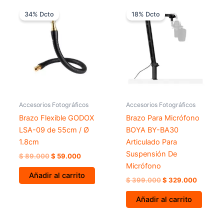
El
El
El
El
precio
precio
precio
precio
34% Dcto
18% Dcto
original
actual
original
actual
era:
es:
era:
es:
$ 89.000.
$ 59.000.
$ 399.000.
$ 329.0
Accesorios Fotográficos
Accesorios Fotográficos
Brazo Flexible GODOX
Brazo Para Micrófono
LSA-09 de 55cm / Ø
BOYA BY-BA30
1.8cm
Articulado Para
Suspensión De
$
89.000
$
59.000
Micrófono
Añadir al carrito
$
399.000
$
329.000
Añadir al carrito