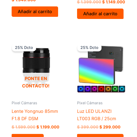
$
1.399.000
$
1.149.000
Añadir al carrito
Añadir al carrito
El
El
El
El
precio
precio
precio
precio
25% Dcto
25% Dcto
original
actual
original
actual
era:
es:
era:
es:
$ 1.599.000.
$ 1.199.000.
$ 399.000.
$ 299.0
PONTE EN
CONTACTO!
Pixel Cámaras
Pixel Cámaras
Lente Yongnuo 85mm
Luz LED ULANZI
F1.8 DF DSM
LT003 RGB / 25cm
$
1.599.000
$
1.199.000
$
399.000
$
299.000