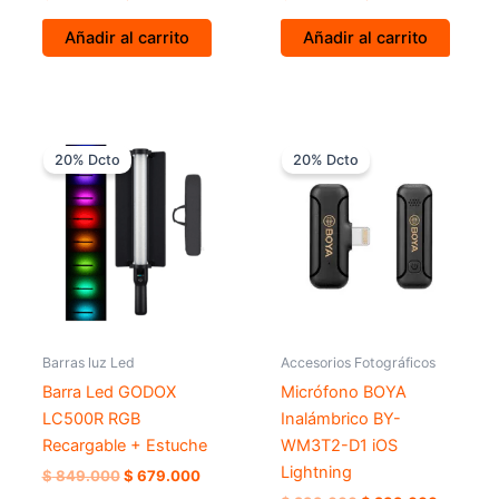
Añadir al carrito
Añadir al carrito
El
El
El
El
precio
precio
precio
precio
20% Dcto
20% Dcto
original
actual
original
actual
era:
es:
era:
es:
$ 849.000.
$ 679.000.
$ 299.000.
$ 239.0
Barras luz Led
Accesorios Fotográficos
Barra Led GODOX
Micrófono BOYA
LC500R RGB
Inalámbrico BY-
Recargable + Estuche
WM3T2-D1 iOS
Lightning
$
849.000
$
679.000