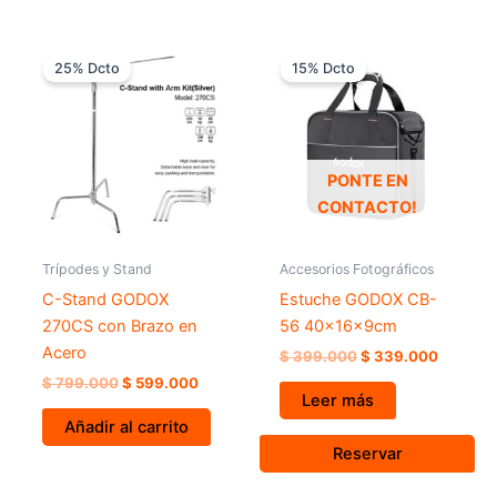
El
El
El
El
precio
precio
precio
precio
25% Dcto
15% Dcto
original
actual
original
actual
era:
es:
era:
es:
$ 799.000.
$ 599.000.
$ 399.000.
$ 339.0
PONTE EN
CONTACTO!
Trípodes y Stand
Accesorios Fotográficos
C-Stand GODOX
Estuche GODOX CB-
270CS con Brazo en
56 40x16x9cm
Acero
$
399.000
$
339.000
$
799.000
$
599.000
Leer más
Añadir al carrito
Reservar