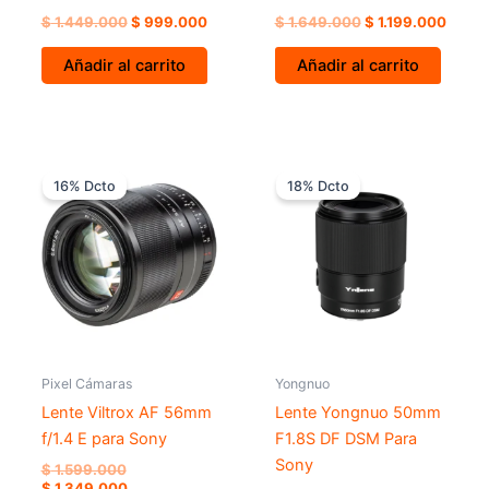
$
1.449.000
$
999.000
$
1.649.000
$
1.199.000
Añadir al carrito
Añadir al carrito
El
El
El
El
precio
precio
precio
preci
16% Dcto
18% Dcto
original
actual
original
actua
era:
es:
era:
es:
$ 1.599.000.
$ 1.349.000.
$ 1.399.000.
$ 1.14
Pixel Cámaras
Yongnuo
Lente Viltrox AF 56mm
Lente Yongnuo 50mm
f/1.4 E para Sony
F1.8S DF DSM Para
Sony
$
1.599.000
$
1.349.000