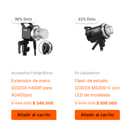
El
El
El
El
precio
precio
precio
precio
36% Dcto
22% Dcto
original
actual
original
actual
era:
es:
era:
es:
$ 549.000.
$ 349.000.
$ 649.000.
$ 509.0
Accesorios Fotográficos
En Liquidación
Extensión de mano
Flash de estudio
GODOX H400P para
GODOX MS300-V con
AD400pro
LED de modelado
$
549.000
$
349.000
$
649.000
$
509.000
Añadir al carrito
Añadir al carrito