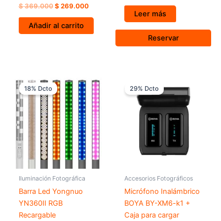
$
369.000
$
269.000
Leer más
Añadir al carrito
Reservar
El
El
El
El
precio
precio
precio
precio
18% Dcto
29% Dcto
original
actual
original
actual
era:
es:
era:
es:
$ 649.000.
$ 529.000.
$ 699.000.
$ 499.0
Iluminación Fotográfica
Accesorios Fotográficos
Barra Led Yongnuo
Micrófono Inalámbrico
YN360II RGB
BOYA BY-XM6-k1 +
Recargable
Caja para cargar