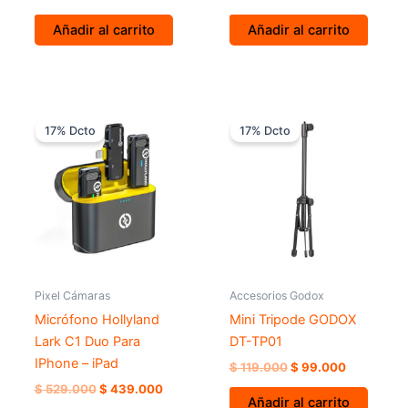
Añadir al carrito
Añadir al carrito
El
El
El
El
precio
precio
precio
precio
17% Dcto
17% Dcto
original
actual
original
actual
era:
es:
era:
es:
$ 529.000.
$ 439.000.
$ 119.000.
$ 99.000.
Pixel Cámaras
Accesorios Godox
Micrófono Hollyland
Mini Tripode GODOX
Lark C1 Duo Para
DT-TP01
IPhone – iPad
$
119.000
$
99.000
$
529.000
$
439.000
Añadir al carrito