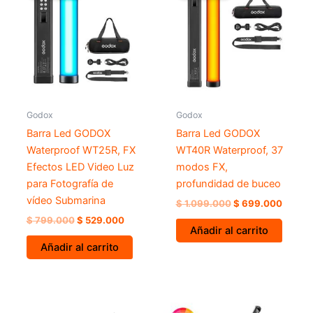
era:
es:
era:
es:
$ 799.000.
$ 529.000.
$ 1.099.000.
$ 699.
Godox
Godox
Barra Led GODOX
Barra Led GODOX
Waterproof WT25R, FX
WT40R Waterproof, 37
Efectos LED Video Luz
modos FX,
para Fotografía de
profundidad de buceo
vídeo Submarina
$
1.099.000
$
699.000
$
799.000
$
529.000
Añadir al carrito
Añadir al carrito
El
El
El
El