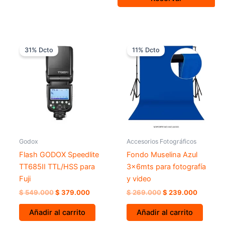
El
El
El
El
precio
precio
precio
precio
31% Dcto
11% Dcto
original
actual
original
actual
era:
es:
era:
es:
$ 549.000.
$ 379.000.
$ 269.000.
$ 239.0
Godox
Accesorios Fotográficos
Flash GODOX Speedlite
Fondo Muselina Azul
TT685II TTL/HSS para
3x6mts para fotografía
Fuji
y video
$
549.000
$
379.000
$
269.000
$
239.000
Añadir al carrito
Añadir al carrito