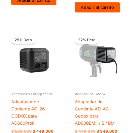
Añadir al carrito
Añadir al carrito
El
El
El
El
precio
precio
precio
precio
25% Dcto
22% Dcto
original
actual
original
actual
era:
es:
era:
es:
$ 599.000.
$ 449.000.
$ 449.000.
$ 349.0
Accesorios Fotográficos
Accesorios Godox
Adaptador de
Adaptador de
Corriente AC-26
Corriente AD-AC
GODOX para
Godox para
AD600ProII
AD600BMII / B / BM
$
599.000
$
449.000
$
449.000
$
349.000