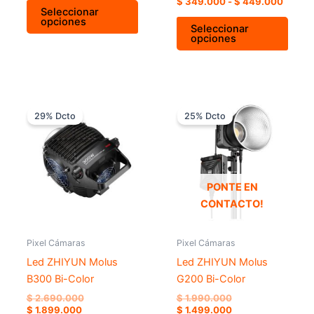
$
349.000
-
$
449.000
de
de
Seleccionar
opciones
producto
prod
Seleccionar
opciones
El
El
El
El
precio
precio
precio
precio
29% Dcto
25% Dcto
actual
original
original
actual
es:
era:
era:
es:
$ 1.899.000.
$ 2.690.000.
$ 1.990.000.
$ 1.499.000.
PONTE EN
CONTACTO!
Pixel Cámaras
Pixel Cámaras
Led ZHIYUN Molus
Led ZHIYUN Molus
B300 Bi-Color
G200 Bi-Color
$
2.690.000
$
1.990.000
$
1.899.000
$
1.499.000