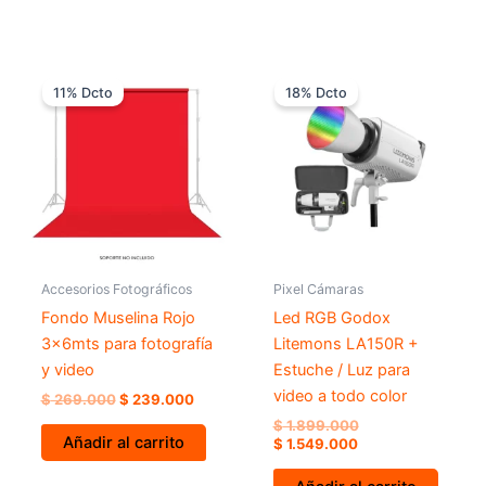
El
El
El
El
precio
precio
precio
precio
11% Dcto
18% Dcto
original
actual
actual
original
era:
es:
es:
era:
$ 269.000.
$ 239.000.
$ 1.549.000.
$ 1.899.000.
Accesorios Fotográficos
Pixel Cámaras
Fondo Muselina Rojo
Led RGB Godox
3x6mts para fotografía
Litemons LA150R +
y video
Estuche / Luz para
video a todo color
$
269.000
$
239.000
$
1.899.000
Añadir al carrito
$
1.549.000