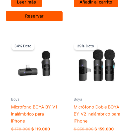
Leer más
Añadir al carrito
Reservar
El
El
El
El
precio
precio
precio
precio
34% Dcto
39% Dcto
original
actual
original
actual
era:
es:
era:
es:
$ 179.000.
$ 119.000.
$ 259.000.
$ 159.00
Boya
Boya
Micrófono BOYA BY-V1
Micrófono Doble BOYA
inalámbrico para
BY-V2 inalámbrico para
iPhone
iPhone
$
179.000
$
119.000
$
259.000
$
159.000