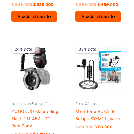
$
649.000
$
529.000
$
699.000
$
499.000
Añadir al carrito
Añadir al carrito
El
El
El
El
precio
precio
precio
precio
24% Dcto
33% Dcto
original
actual
original
actual
era:
es:
era:
es:
$ 849.000.
$ 649.000.
$ 89.000.
$ 59.900.
Iluminación Fotográfica
Pixel Cámaras
YONGNUO Macro Ring
Micrófono BOYA de
Flash YN14EX II TTL
Solapa BY-M1 Lavalier
Para Sony
$
89.000
$
59.900