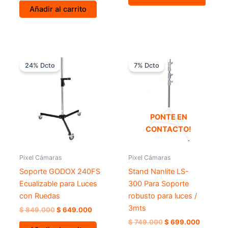
Añadir al carrito
El
El
El
El
precio
precio
precio
precio
24% Dcto
7% Dcto
original
actual
original
actual
era:
es:
era:
es:
$ 849.000.
$ 649.000.
$ 749.000.
$ 699.0
PONTE EN
CONTACTO!
Pixel Cámaras
Pixel Cámaras
Soporte GODOX 240FS
Stand Nanlite LS-
Ecualizable para Luces
300 Para Soporte
con Ruedas
robusto para luces /
3mts
$
849.000
$
649.000
$
749.000
$
699.000