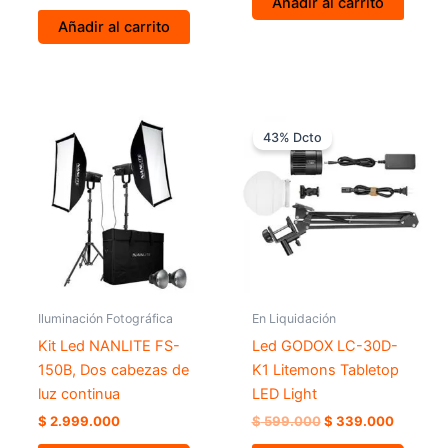
Añadir al carrito
Añadir al carrito
El
El
precio
precio
43% Dcto
original
actual
era:
es:
$ 599.000.
$ 339.0
Iluminación Fotográfica
En Liquidación
Kit Led NANLITE FS-
Led GODOX LC-30D-
150B, Dos cabezas de
K1 Litemons Tabletop
luz continua
LED Light
$
2.999.000
$
599.000
$
339.000