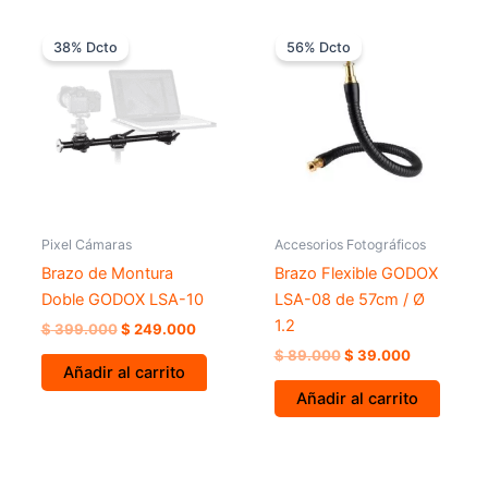
El
El
El
El
precio
precio
precio
precio
38% Dcto
56% Dcto
original
actual
original
actual
era:
es:
era:
es:
$ 399.000.
$ 249.000.
$ 89.000.
$ 39.000.
Pixel Cámaras
Accesorios Fotográficos
Brazo de Montura
Brazo Flexible GODOX
Doble GODOX LSA-10
LSA-08 de 57cm / Ø
1.2
$
399.000
$
249.000
$
89.000
$
39.000
Añadir al carrito
Añadir al carrito