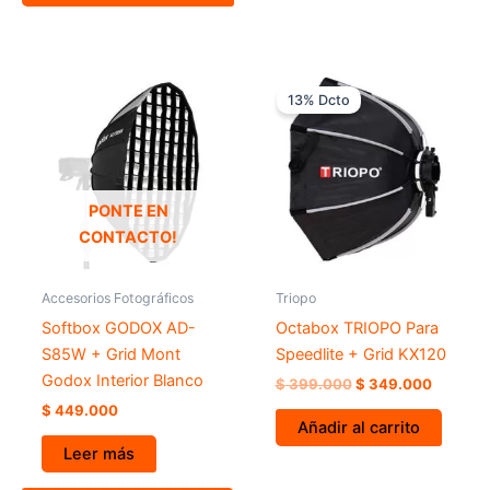
El
El
precio
precio
13% Dcto
original
actual
era:
es:
$ 399.000.
$ 349.0
PONTE EN
CONTACTO!
Accesorios Fotográficos
Triopo
Softbox GODOX AD-
Octabox TRIOPO Para
S85W + Grid Mont
Speedlite + Grid KX120
Godox Interior Blanco
$
399.000
$
349.000
$
449.000
Añadir al carrito
Leer más