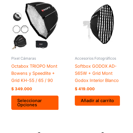
Pixel Cámaras
Accesorios Fotográficos
Octabox TRIOPO Mont
Softbox GODOX AD-
Bowens y Speedlite +
S65W + Grid Mont
Grid KH-55 / 65 / 90
Godox Interior Blanco
$
349.000
$
419.000
Seleccionar
Añadir al carrito
Opciones