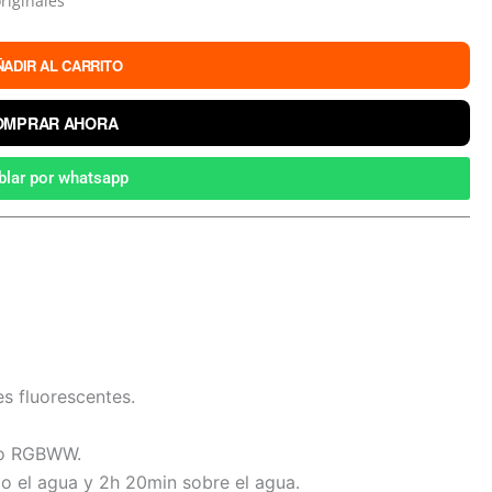
riginales
ÑADIR AL CARRITO
OMPRAR AHORA
blar por whatsapp
es fluorescentes.
do RGBWW.
jo el agua y 2h 20min sobre el agua.