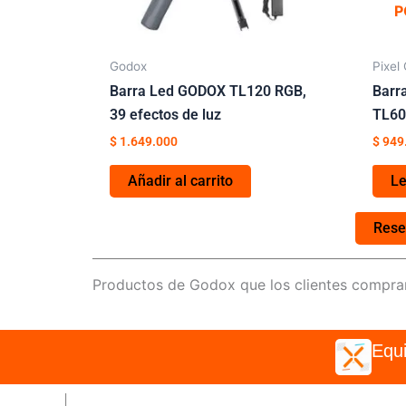
P
Godox
Pixel
Barra Led GODOX TL120 RGB,
Barr
39 efectos de luz
TL60
$
1.649.000
$
949
Añadir al carrito
L
Rese
Productos de Godox que los clientes compra
Equi