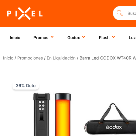
Ir
al
contenido
Inicio
Promos
Godox
Flash
Luz
Inicio
/
Promociones
/
En Liquidación
/ Barra Led GODOX WT40R Wa
36% Dcto