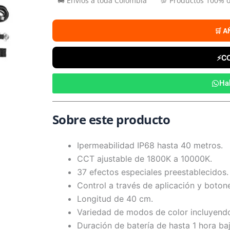
🚚 Envíos a toda Colombia
💯 Productos 100% o
era:
es:
$ 1.099.000.
$ 699.000.
🛒 A
⚡
C
Ha
Sobre este producto
Ipermeabilidad IP68 hasta 40 metros.
CCT ajustable de 1800K a 10000K.
37 efectos especiales preestablecidos.
Control a través de aplicación y boton
Longitud de 40 cm.
Variedad de modos de color incluyen
Duración de batería de hasta 1 hora ba