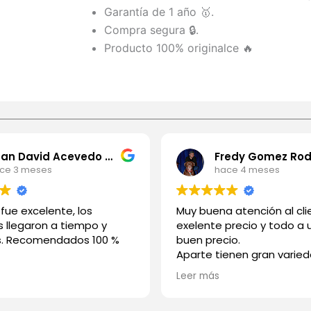
Garantía de 1 año 🥇.
Compra segura 🔒.
Producto 100% original​​ce 🔥
Juan David Acevedo Rios
ce 3 meses
hace 4 meses
o fue excelente, los
Muy buena atención al cli
 llegaron a tiempo y
exelente precio y todo a
s. Recomendados 100 %
buen precio.
Aparte tienen gran varie
medios de pago
Leer más