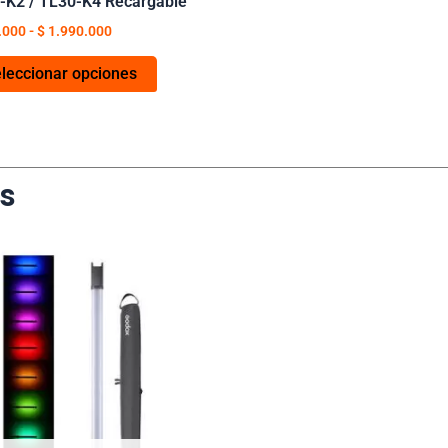
-K2 / TL30-K4 Recargable
de
producto
.000
-
$
1.990.000
leccionar opciones
s