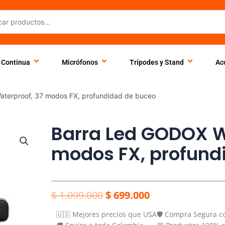
 Continua
Micrófonos
Trípodes y Stand
Ac
terproof, 37 modos FX, profundidad de buceo
Barra Led GODOX W
modos FX, profund
El
El
$
1.099.000
$
699.000
precio
precio
🇺🇸 Mejores precios que USA
🛡️ Compra Segura c
original
actual