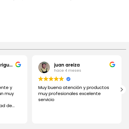
Fredy Gomez Rodriguez
juan areiza
hace 4 meses
ente y
Muy buena atención y productos
 un muy
muy profesionales excelente
servicio
dad de