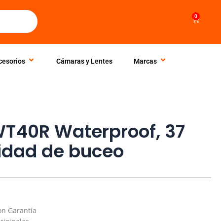
0
Cart
cesorios
Cámaras y Lentes
Marcas
T40R Waterproof, 37
idad de buceo
on Garantía