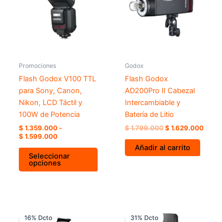
múltiples
hasta
variantes.
$ 1.599.000
Las
opciones
se
pueden
Promociones
Godox
elegir
Flash Godox V100 TTL
Flash Godox
en
para Sony, Canon,
AD200Pro II Cabezal
la
Nikon, LCD Táctil y
Intercambiable y
página
100W de Potencia
Batería de Litio
de
$
1.359.000
-
$
1.799.000
$
1.629.000
producto
$
1.599.000
Añadir al carrito
Seleccionar
opciones
El
El
El
El
precio
precio
precio
precio
16% Dcto
31% Dcto