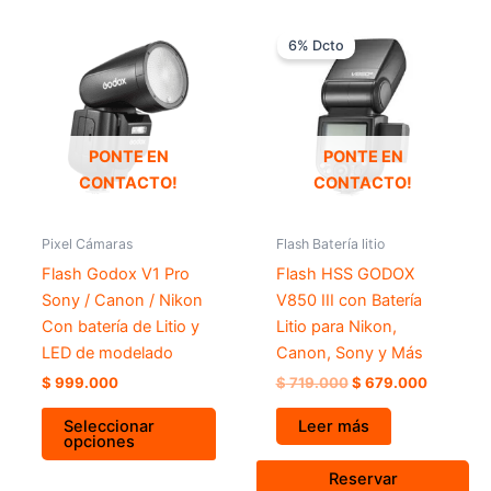
El
El
Este
precio
precio
6% Dcto
producto
original
actual
tiene
era:
es:
$ 719.000.
$ 679.00
múltiples
variantes.
Las
PONTE EN
PONTE EN
opciones
CONTACTO!
CONTACTO!
se
pueden
Pixel Cámaras
Flash Batería litio
elegir
Flash Godox V1 Pro
Flash HSS GODOX
en
Sony / Canon / Nikon
V850 III con Batería
la
Con batería de Litio y
Litio para Nikon,
página
LED de modelado
Canon, Sony y Más
de
$
999.000
$
719.000
$
679.000
producto
Seleccionar
Leer más
opciones
Reservar