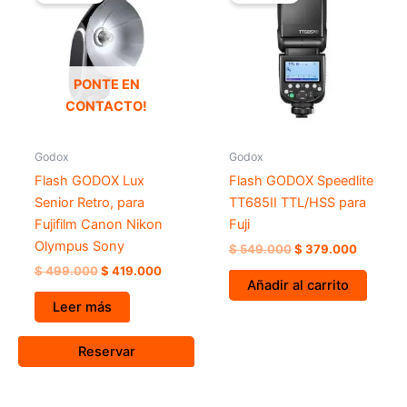
original
actual
original
actual
era:
es:
era:
es:
$ 499.000.
$ 419.000.
$ 549.000.
$ 379.0
PONTE EN
CONTACTO!
Godox
Godox
Flash GODOX Lux
Flash GODOX Speedlite
Senior Retro, para
TT685II TTL/HSS para
Fujifilm Canon Nikon
Fuji
Olympus Sony
$
549.000
$
379.000
$
499.000
$
419.000
Añadir al carrito
Leer más
Reservar