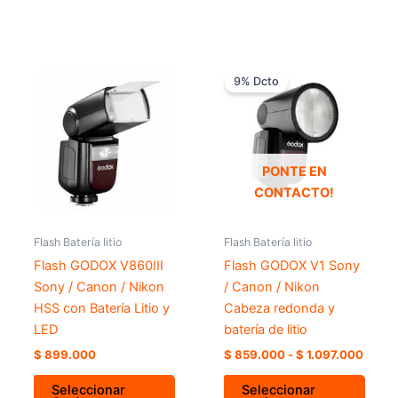
Rang
Este
de
9% Dcto
prod
precio
desde
tiene
$ 859
múlti
hasta
varia
$ 1.0
Las
PONTE EN
opci
CONTACTO!
se
pued
Flash Batería litio
Flash Batería litio
elegir
Flash GODOX V860III
Flash GODOX V1 Sony
en
Sony / Canon / Nikon
/ Canon / Nikon
la
HSS con Batería Litio y
Cabeza redonda y
págin
LED
batería de litio
de
$
899.000
$
859.000
-
$
1.097.000
prod
Seleccionar
Seleccionar