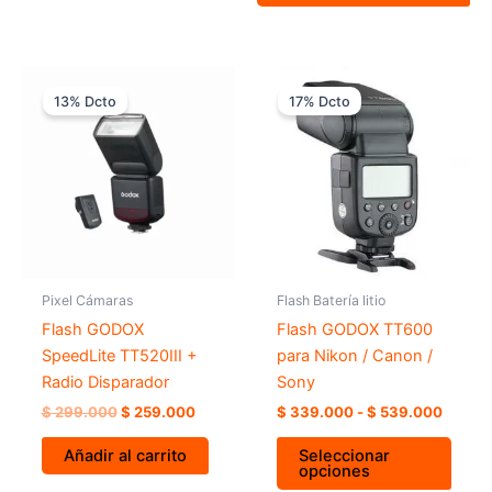
El
El
Rango
Este
precio
precio
de
13% Dcto
17% Dcto
prod
original
actual
precios
era:
es:
desde
tiene
$ 299.000.
$ 259.000.
$ 339
múlti
hasta
varia
$ 539.
Las
opci
se
pued
Pixel Cámaras
Flash Batería litio
elegir
Flash GODOX
Flash GODOX TT600
en
SpeedLite TT520III +
para Nikon / Canon /
la
Radio Disparador
Sony
págin
$
299.000
$
259.000
$
339.000
-
$
539.000
de
prod
Añadir al carrito
Seleccionar
opciones