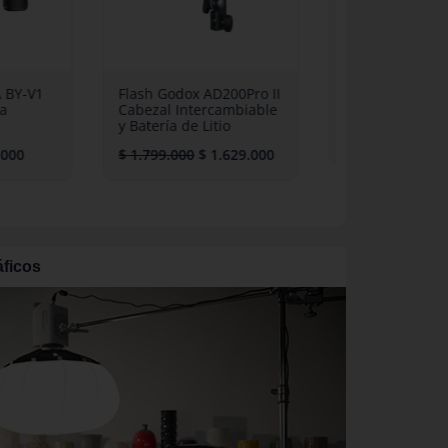
 AD200Pro II
Disparador GODOX X2T
Micrófono 
ercambiable
Sony / Canon / Nikon
BY-V2 inal
 Litio
iPhone
$
299.000
$
249.000
$
1.629.000
$
259.000
$
ficos