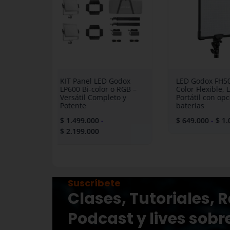
ra:
es:
desde
 2.599.000.
$ 2.209.000.
$ 1.499.000
hasta
$ 2.199.000
X AD600BM
KIT Panel LED Godox
LED Godox F
ncia en
LP600 Bi-color o RGB –
Color Flexibl
Interiores
Versátil Completo y
Portátil con
Potente
baterias
2.209.000
$
1.499.000
-
$
649.000
-
$
2.199.000
Suscríbete
Clases, Tutoriales, 
Podcast y lives sobr