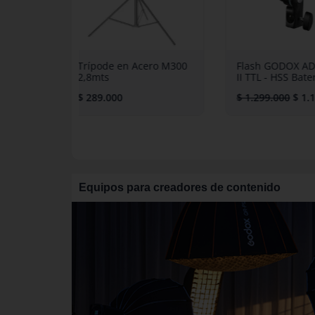
Acero M300
Flash GODOX AD100Pro
Soporte GOD
II TTL - HSS Batería litio
Montura Bo
$
1.299.000
$
1.199.000
$
189.000
Equipos para creadores de contenido