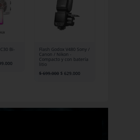
desde
era:
es:
$ 349.000
$ 699.000.
$ 629.000.
hasta
$ 399.000
ox C30 Bi-
Flash Godox V480 Sony /
LED Godox 
Canon / Nikon -
LE600Bi - L
Compacto y con batería
600w
$
399.000
litio
$
3.899.000
$
699.000
$
629.000