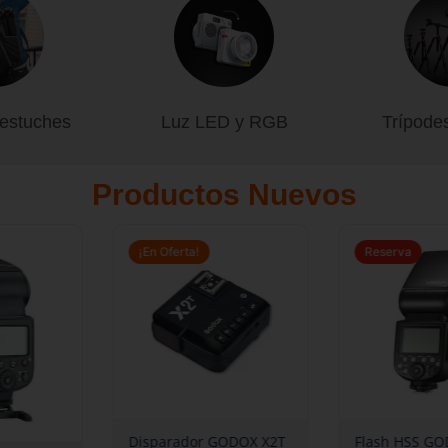
 estuches
Luz LED y RGB
Trípode
Productos Nuevos
Rango
El
El
El
de
precio
precio
p
¡En Oferta!
Reserva
precios:
original
actual
or
desde
era:
es:
er
$ 339.000
$ 299.000.
$ 249.000.
$
hasta
$ 539.000
Disparador GODOX X2T
Flash HSS 