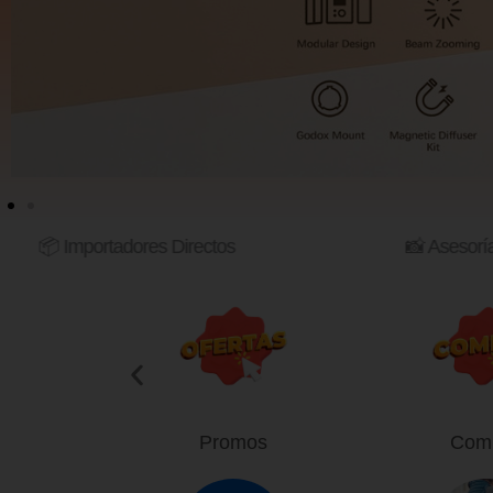
📦 Importadores Directos
📸 Asesoría pro
cademia
Promos
Com