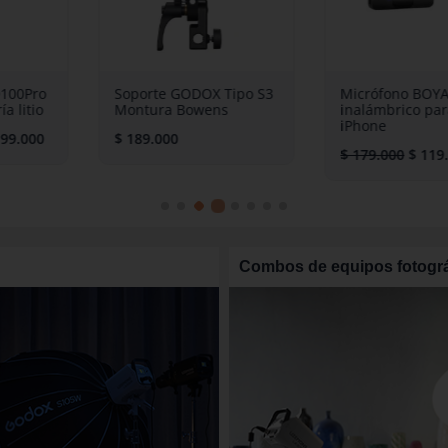
OX Tipo S3
Micrófono BOYA BY-V1
Flash Godox
wens
inalámbrico para
Cabezal Int
iPhone
y Batería de
$
179.000
$
119.000
$
1.799.000
Combos de equipos fotográ