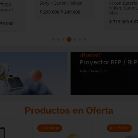
Sony / Canon / Nikon
III con Bater
X TT600
Nikon, Cano
 Canon /
$
299.000
$
249.000
Más
$
719.000
$
$
539.000
¡Nuevo!
LED GODOX LA150R 
Más información
Productos en Oferta
Rango
El
El
de
precio
precio
¡En Oferta!
¡En Oferta!
precios:
original
actual