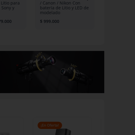
ía Litio para
/ Canon / Nikon Con
S85T / S12
n, Sony y
batería de Litio y LED de
Dish + Gri
modelado
Rápido
679.000
$
999.000
$
469.000
$
¡Nuevo
/ LA300R / LA300Bi
Flash
Más inform
Rango
El
El
de
precio
precio
¡En Oferta!
¡En Oferta!
precios:
original
actual