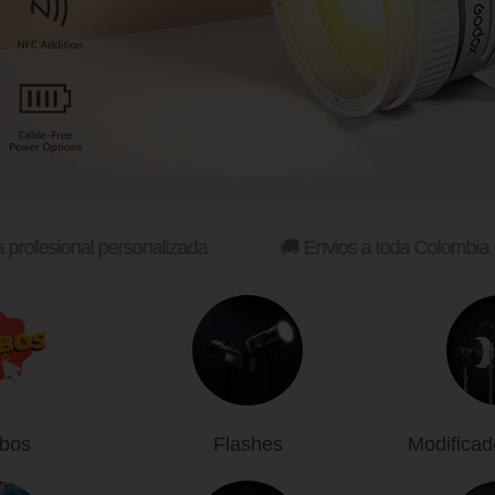
fesional personalizada
🚚 Envios a toda Colombia
bos
Flashes
Modificad