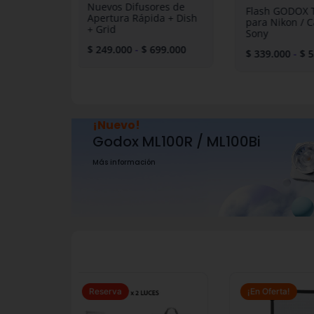
edlite +
Nuevos Difusores de
Flash GODO
65 / 90
Apertura Rápida + Dish
para Nikon /
+ Grid
Sony
$
249.000
-
$
699.000
$
339.000
-
¡Nuevo!
Proyector BFP / BLP
Más información
l
El
Rango
recio
precio
de
Reserva
¡En Oferta!
riginal
actual
precios: