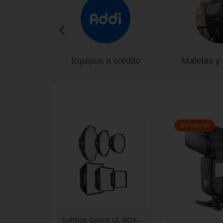
nos
Equipos a crédito
Maletas y
Rango
de
¡En Oferta!
precios:
desde
$ 249.000
hasta
$ 699.000
OPO Mont
Softbox Godox UL-BOX -