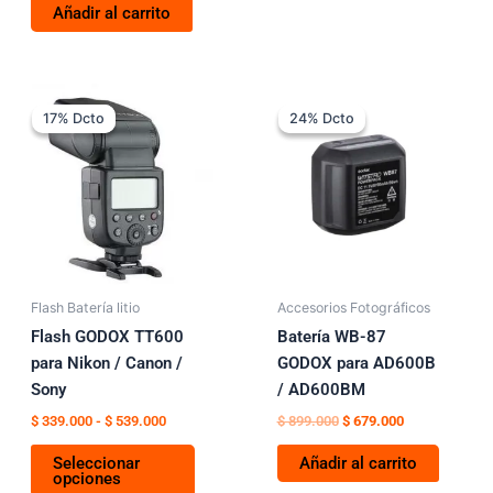
Añadir al carrito
Rango
El
El
Este
de
precio
precio
17% Dcto
17% Dcto
24% Dcto
24% Dcto
producto
precios:
original
actual
tiene
desde
era:
es:
$ 339.000
$ 899.000.
$ 679.000.
múltiples
hasta
variantes.
$ 539.000
Las
opciones
se
pueden
Flash Batería litio
Accesorios Fotográficos
elegir
Flash GODOX TT600
Batería WB-87
en
para Nikon / Canon /
GODOX para AD600B
la
Sony
/ AD600BM
página
$
339.000
-
$
539.000
$
899.000
$
679.000
de
Seleccionar
Añadir al carrito
producto
opciones