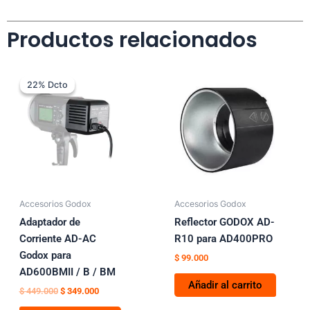
Productos relacionados
El
El
precio
precio
22% Dcto
22% Dcto
original
actual
era:
es:
$ 449.000.
$ 349.000.
Accesorios Godox
Accesorios Godox
Adaptador de
Reflector GODOX AD-
Corriente AD-AC
R10 para AD400PRO
Godox para
$
99.000
AD600BMII / B / BM
Añadir al carrito
$
449.000
$
349.000