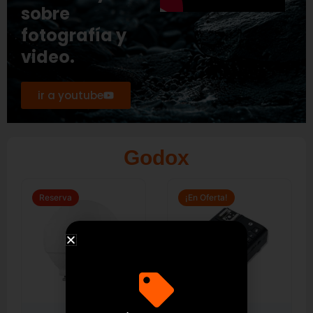
sobre
fotografía y
video.
ir a youtube
Godox
El
El
precio
precio
original
actual
Reserva
¡En Oferta!
era:
es:
$ 299.000.
$ 249.000.