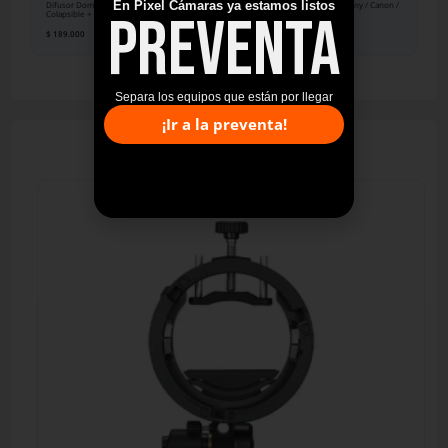
En Pixel Cámaras ya estamos listos
Difusor Domo GODOX ML-CD15
Disparador GODOX X2T Sony / Canon /
PREVENTA
Colapsible + 3 Adaptadores
Nikon
$
189.000
$
299.000
$
249.000
Separa los equipos que están por llegar
¡Ir a la preventa!
Lo más vendido