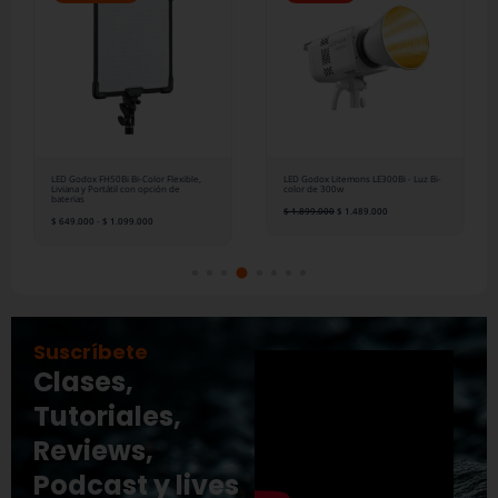
$ 649.000
$ 1.899.000.
$ 1.489.000.
hasta
$ 1.099.000
LED Godox FH50Bi Bi-Color Flexible,
LED Godox Litemons LE300Bi - Luz Bi-
Liviana y Portátil con opción de
color de 300w
baterias
$
1.899.000
$
1.489.000
$
649.000
-
$
1.099.000
Suscríbete
Clases,
Tutoriales,
Reviews,
Podcast y lives