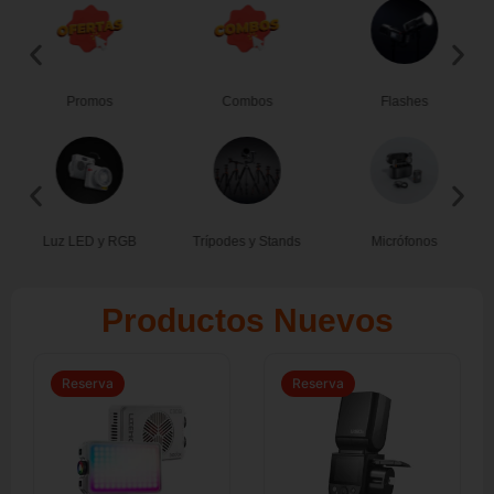
Promos
Combos
Flashes
Luz LED y RGB
Trípodes y Stands
Micrófonos
Productos Nuevos
Rango
El
El
de
precio
precio
precios:
original
actual
Reserva
Reserva
desde
era:
es:
$ 499.000
$ 699.000.
$ 629.000.
hasta
$ 599.000