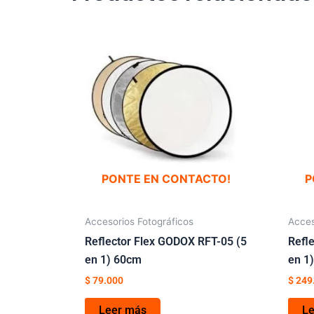
PONTE EN CONTACTO!
P
Accesorios Fotográficos
Acces
Reflector Flex GODOX RFT-05 (5
Refl
en 1) 60cm
en 1
$
79.000
$
249
Leer más
L