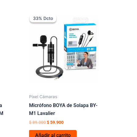
El
El
precio
precio
33% Dcto
33% Dcto
original
actual
era:
es:
$ 89.000.
$ 59.900.
Pixel Cámaras
a
Micrófono BOYA de Solapa BY-
BM
M1 Lavalier
$
89.000
$
59.900
Añadir al carrito