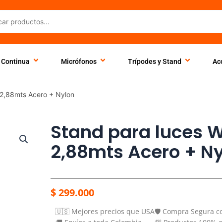
 Continua
Micrófonos
Trípodes y Stand
Ac
2,88mts Acero + Nylon
Stand para luces 
2,88mts Acero + N
$
299.000
🇺🇸 Mejores precios que USA
🛡️ Compra Segura c