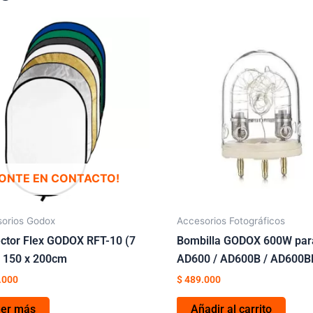
ONTE EN CONTACTO!
orios Godox
Accesorios Fotográficos
ector Flex GODOX RFT-10 (7
Bombilla GODOX 600W par
) 150 x 200cm
AD600 / AD600B / AD600
.000
$
489.000
eer más
Añadir al carrito