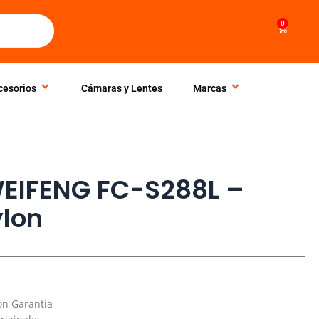
0
Cart
cesorios
Cámaras y Lentes
Marcas
WEIFENG FC-S288L –
ylon
on Garantía