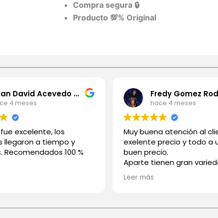
Compra segura 🔒
Producto 💯% Original
Juan David Acevedo Rios
ce 4 meses
hace 4 meses
o fue excelente, los
Muy buena atención al cli
 llegaron a tiempo y
exelente precio y todo a
s. Recomendados 100 %
buen precio.
Aparte tienen gran varie
medios de pago
Leer más