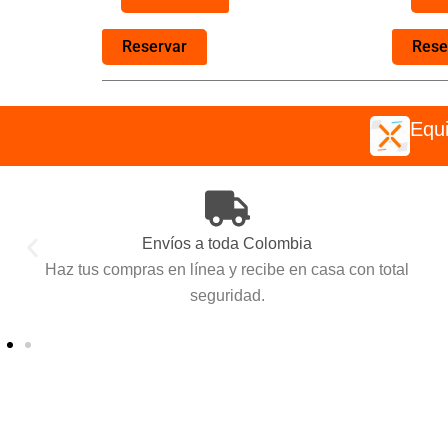
Reservar
Rese
Equi
Escoge como pagar
Diferentes métodos de pago para hacer tu compra fácil, tu
eliges como hacerlo.