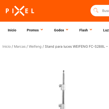
Ir
al
contenido
Inicio
Promos
Godox
Flash
Luz
Inicio
/
Marcas
/
Weifeng
/ Stand para luces WEIFENG FC-S288L – 