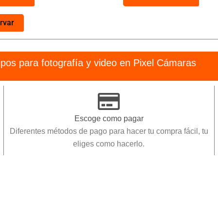
rvar
pos para fotografía y video en Pixel Cámaras
Compra protegida 100%
Tu información de pago y tus pedidos estarán siempre
protegidos.