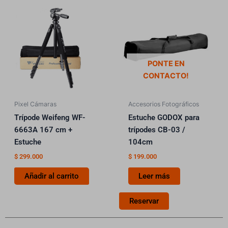
PONTE EN
CONTACTO!
Pixel Cámaras
Accesorios Fotográficos
Trípode Weifeng WF-
Estuche GODOX para
6663A 167 cm +
trípodes CB-03 /
Estuche
104cm
$
299.000
$
199.000
Añadir al carrito
Leer más
Reservar