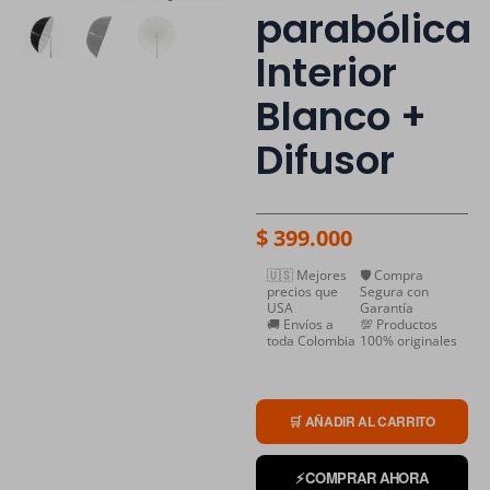
parabólica
Interior
Blanco +
Difusor
$
399.000
🇺🇸 Mejores
🛡️ Compra
precios que
Segura con
USA
Garantía
🚚 Envíos a
💯 Productos
toda Colombia
100% originales
🛒 AÑADIR AL CARRITO
⚡
COMPRAR AHORA