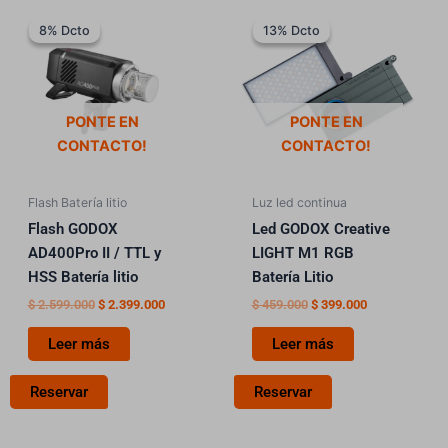
El
El
El
El
precio
precio
precio
precio
8% Dcto
8% Dcto
13% Dcto
13% Dcto
original
actual
original
actual
era:
es:
era:
es:
$ 2.599.000.
$ 2.399.000.
$ 459.000.
$ 399.000.
PONTE EN
PONTE EN
CONTACTO!
CONTACTO!
Flash Batería litio
Luz led continua
Flash GODOX
Led GODOX Creative
AD400Pro II / TTL y
LIGHT M1 RGB
HSS Batería litio
Batería Litio
$
2.599.000
$
2.399.000
$
459.000
$
399.000
Leer más
Leer más
Reservar
Reservar