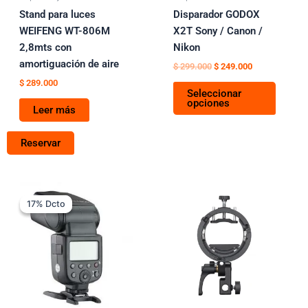
elegir
Stand para luces
Disparador GODOX
en
WEIFENG WT-806M
X2T Sony / Canon /
la
2,8mts con
Nikon
página
amortiguación de aire
$
299.000
$
249.000
de
$
289.000
Seleccionar
produc
opciones
Leer más
Reservar
Rango
Este
de
17% Dcto
17% Dcto
producto
precios:
tiene
desde
$ 339.000
múltiples
hasta
variantes.
$ 539.000
Las
opciones
se