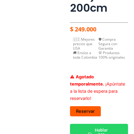
200cm
$
249.000
🇺🇸 Mejores
🛡️ Compra
precios que
Segura con
USA
Garantía
🚚 Envíos a
💯 Productos
toda Colombia
100% originales
⚠️
Agotado
temporalmente.
¡Apúntate
a la lista de espera para
reservarlo!
Reservar
Hablar