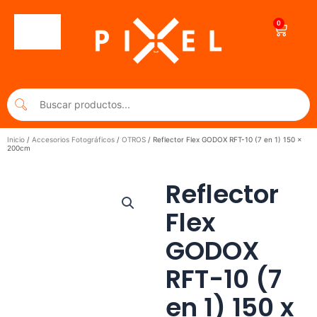
Ir
al
0
Cart
contenido
Inicio
/
Accesorios Fotográficos
/
OTROS
/ Reflector Flex GODOX RFT-10 (7 en 1) 150 x
200cm
Reflector
Flex
GODOX
RFT-10 (7
en 1) 150 x