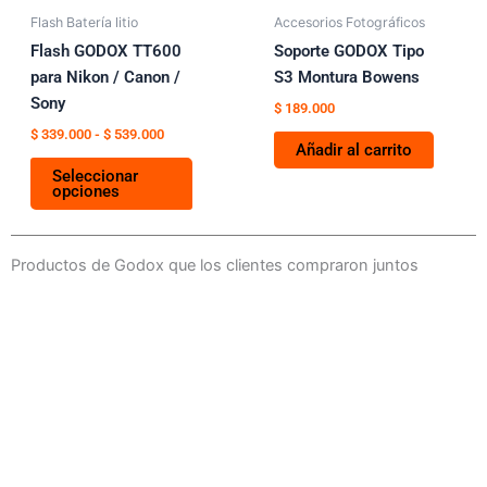
pueden
Flash Batería litio
Accesorios Fotográficos
elegir
Flash GODOX TT600
Soporte GODOX Tipo
en
para Nikon / Canon /
S3 Montura Bowens
la
Sony
$
189.000
página
$
339.000
-
$
539.000
Añadir al carrito
de
Seleccionar
producto
opciones
Productos de Godox que los clientes compraron juntos