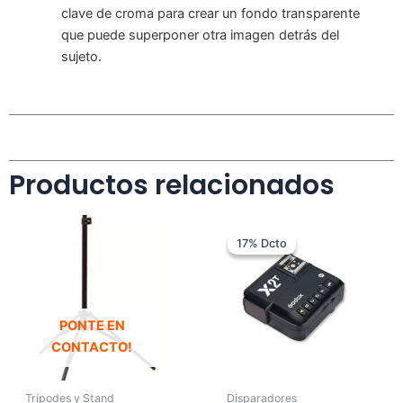
clave de croma para crear un fondo transparente
que puede superponer otra imagen detrás del
sujeto.
Productos relacionados
El
El
Este
precio
precio
17% Dcto
17% Dcto
produc
original
actual
tiene
era:
es:
$ 299.000.
$ 249.000.
múltipl
variant
PONTE EN
Las
CONTACTO!
opcion
se
puede
Trípodes y Stand
Disparadores