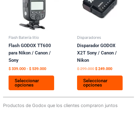
múltiples
múltipl
hasta
variantes.
variant
$ 539.000
Las
Las
opciones
opcion
se
se
pueden
puede
Flash Batería litio
Disparadores
elegir
elegir
Flash GODOX TT600
Disparador GODOX
en
en
para Nikon / Canon /
X2T Sony / Canon /
la
la
Sony
Nikon
página
página
$
339.000
-
$
539.000
$
299.000
$
249.000
de
de
Seleccionar
Seleccionar
producto
produc
opciones
opciones
Productos de Godox que los clientes compraron juntos