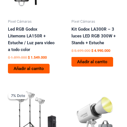
Pixel Cámaras
Pixel Cámaras
Led RGB Godox
Kit Godox LA300R – 3
Litemons LA150R +
luces LED RGB 300W +
Estuche / Luz para video
Stands + Estuche
a todo color
$
5.699.000
$
4.990.000
$
1.899.000
$
1.549.000
Añadir al carrito
Añadir al carrito
Rango
Este
de
7% Dcto
7% Dcto
producto
precios:
tiene
desde
$ 4.790.000
múltiples
hasta
variantes.
$ 5.299.000
Las