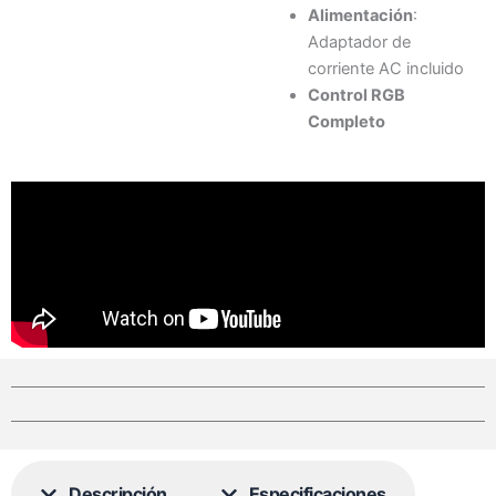
Alimentación
:
Adaptador de
corriente AC incluido
Control RGB
Completo
Descripción
Especificaciones