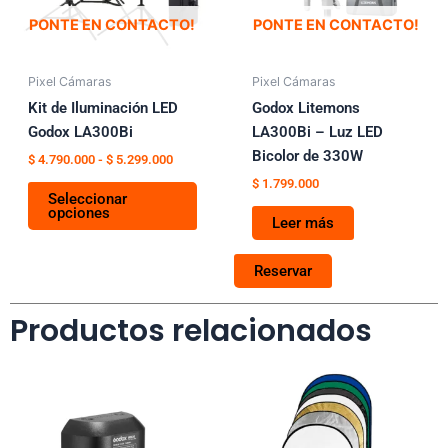
opciones
PONTE EN CONTACTO!
PONTE EN CONTACTO!
se
pueden
Pixel Cámaras
Pixel Cámaras
elegir
Kit de Iluminación LED
Godox Litemons
en
Godox LA300Bi
LA300Bi – Luz LED
la
Bicolor de 330W
página
$
4.790.000
-
$
5.299.000
de
$
1.799.000
Seleccionar
producto
opciones
Leer más
Reservar
Productos relacionados