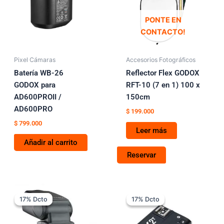
PONTE EN
CONTACTO!
Pixel Cámaras
Accesorios Fotográficos
Batería WB-26
Reflector Flex GODOX
GODOX para
RFT-10 (7 en 1) 100 x
AD600PROII /
150cm
AD600PRO
$
199.000
$
799.000
Leer más
Añadir al carrito
Reservar
Rango
El
El
Este
Este
de
precio
precio
17% Dcto
17% Dcto
17% Dcto
17% Dcto
producto
produc
precios:
original
actual
tiene
tiene
desde
era:
es:
$ 339.000
$ 299.000.
$ 249.000.