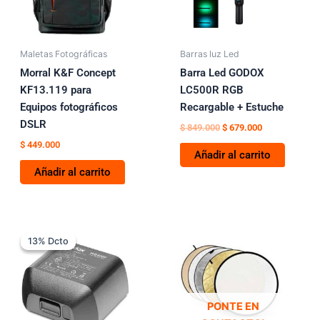
Maletas Fotográficas
Barras luz Led
Morral K&F Concept
Barra Led GODOX
KF13.119 para
LC500R RGB
Equipos fotográficos
Recargable + Estuche
DSLR
$
849.000
$
679.000
$
449.000
Añadir al carrito
Añadir al carrito
El
El
precio
precio
13% Dcto
13% Dcto
original
actual
era:
es:
$ 749.000.
$ 649.000.
PONTE EN