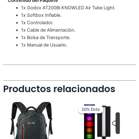
Contenido del Paquete
1x Godox AT200Bi KNOWLED Air Tube Light.
1x Softbox Inflable.
1x Controlador.
1x Cable de Alimentación.
1x Bolsa de Transporte.
1x Manual de Usuario.
Productos relacionados
El
El
precio
precio
20% Dcto
20% Dcto
original
actual
era:
es:
$ 849.000.
$ 679.000.