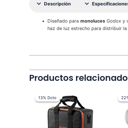
Descripción
Especificacione
Diseñado para
monoluces
Godox y c
haz de luz estrecho para distribuir l
Productos relacionado
El
El
precio
precio
13% Dcto
13% Dcto
22
22
original
actual
era:
es:
$ 229.000.
$ 199.000.