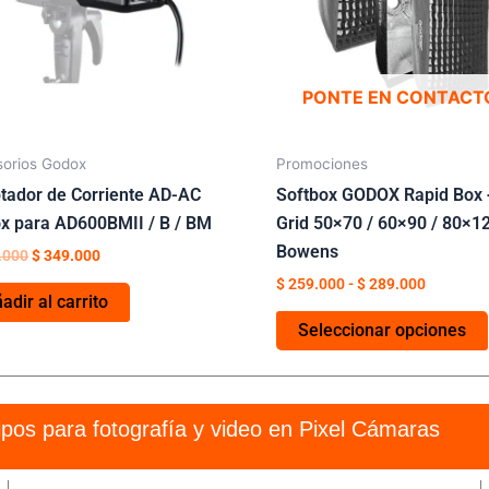
PONTE EN CONTACT
orios Godox
Promociones
tador de Corriente AD-AC
Softbox GODOX Rapid Box 
x para AD600BMII / B / BM
Grid 50×70 / 60×90 / 80×1
Bowens
.000
$
349.000
$
259.000
-
$
289.000
adir al carrito
Seleccionar opciones
pos para fotografía y video en Pixel Cámaras