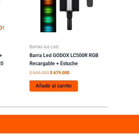
Las
opciones
se
pueden
O!
elegir
en
Barras luz Led
la
+
Barra Led GODOX LC500R RGB
página
20
Recargable + Estuche
de
producto
$
849.000
$
679.000
Añadir al carrito