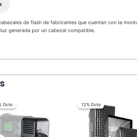
s
abezales de flash de fabricantes que cuentan con la mont
a luz generada por un cabezal compatible.
s
El
El
Rango
precio
precio
de
% Dcto
% Dcto
12% Dcto
12% Dcto
original
actual
precios:
era:
es:
desde
$ 449.000.
$ 349.000.
$ 259.00
hasta
$ 289.00