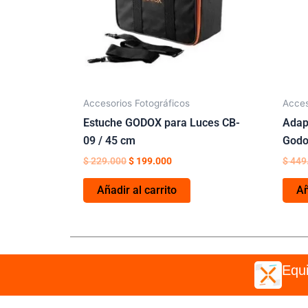
Accesorios Fotográficos
Acces
Estuche GODOX para Luces CB-
Adap
09 / 45 cm
Godo
$
229.000
$
199.000
$
449
Añadir al carrito
Añ
Equi