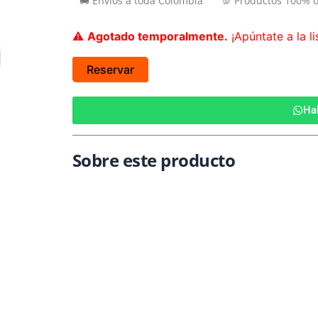
🚚 Envíos a toda Colombia
💯 Productos 100% o
⚠️
Agotado temporalmente.
¡Apúntate a la li
Reservar
Ha
Sobre este producto