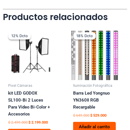
Productos relacionados
El
El
El
El
precio
precio
precio
precio
12% Dcto
12% Dcto
18% Dcto
18% Dcto
original
actual
original
actual
era:
es:
era:
es:
$ 2.499.000.
$ 2.199.000.
$ 649.000.
$ 529.000.
Pixel Cámaras
Iluminación Fotográfica
kit LED GODOX
Barra Led Yongnuo
SL100-Bi 2 Luces
YN360II RGB
Para Video Bi-Color +
Recargable
Accesorios
$
649.000
$
529.000
$
2.499.000
$
2.199.000
Añadir al carrito