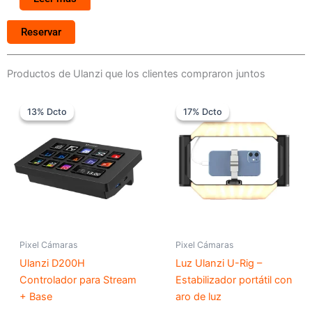
Reservar
Productos de Ulanzi que los clientes compraron juntos
El
El
El
El
precio
precio
precio
precio
13% Dcto
13% Dcto
17% Dcto
17% Dcto
original
actual
original
actual
era:
es:
era:
es:
$ 399.000.
$ 349.000.
$ 299.000.
$ 249.00
Pixel Cámaras
Pixel Cámaras
Ulanzi D200H
Luz Ulanzi U-Rig –
Controlador para Stream
Estabilizador portátil con
+ Base
aro de luz