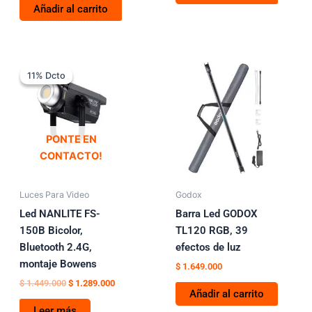
Añadir al carrito
El
El
precio
precio
11% Dcto
11% Dcto
original
actual
era:
es:
$ 1.449.000.
$ 1.289.000.
PONTE EN
CONTACTO!
Luces Para Video
Godox
Led NANLITE FS-
Barra Led GODOX
150B Bicolor,
TL120 RGB, 39
Bluetooth 2.4G,
efectos de luz
montaje Bowens
$
1.649.000
$
1.449.000
$
1.289.000
Añadir al carrito
Leer más