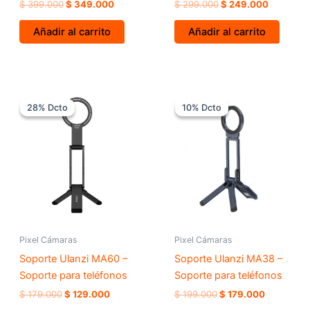
$
399.000
$
349.000
$
299.000
$
249.000
Añadir al carrito
Añadir al carrito
El
El
El
El
precio
precio
precio
precio
28% Dcto
28% Dcto
10% Dcto
10% Dcto
original
actual
original
actual
era:
es:
era:
es:
$ 179.000.
$ 129.000.
$ 199.000.
$ 179.000
Pixel Cámaras
Pixel Cámaras
Soporte Ulanzi MA60 –
Soporte Ulanzi MA38 –
Soporte para teléfonos
Soporte para teléfonos
$
179.000
$
129.000
$
199.000
$
179.000