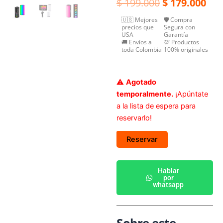
El
El
$
199.000
$
179.000
precio
pre
🇺🇸 Mejores
🛡️ Compra
original
act
precios que
Segura con
USA
Garantía
era:
es:
🚚 Envíos a
💯 Productos
$ 199.000.
$ 1
toda Colombia
100% originales
⚠️
Agotado
temporalmente.
¡Apúntate
a la lista de espera para
reservarlo!
Reservar
Hablar
por
whatsapp
Sobre este