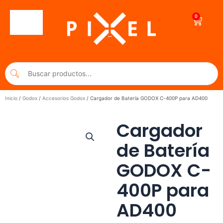
Ir
al
0
Cart
contenido
Inicio
/
Godox
/
Accesorios Godox
/ Cargador de Batería GODOX C-400P para AD400
Cargador
de Batería
GODOX C-
400P para
AD400