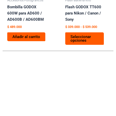
puede
Accesorios Fotográficos
Flash Batería litio
elegir
Bombilla GODOX
Flash GODOX TT600
en
600W para AD600 /
para Nikon / Canon /
la
AD600B / AD600BM
Sony
página
$
489.000
$
339.000
-
$
539.000
de
Añadir al carrito
Seleccionar
produc
opciones