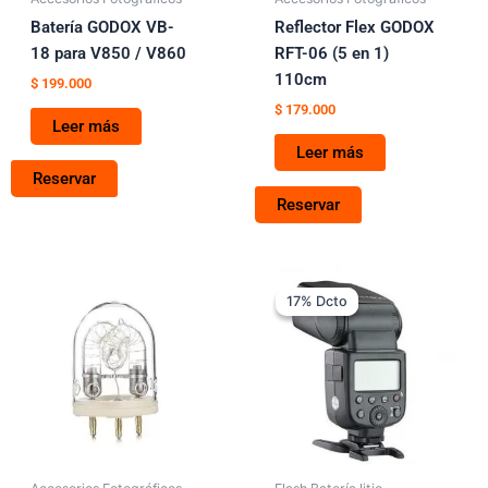
Batería GODOX VB-
Reflector Flex GODOX
18 para V850 / V860
RFT-06 (5 en 1)
110cm
$
199.000
$
179.000
Leer más
Leer más
Reservar
Reservar
Rango
Este
de
17% Dcto
17% Dcto
produc
precios:
tiene
desde
$ 339.000
múltipl
hasta
variant
$ 539.000
Las
opcion
se