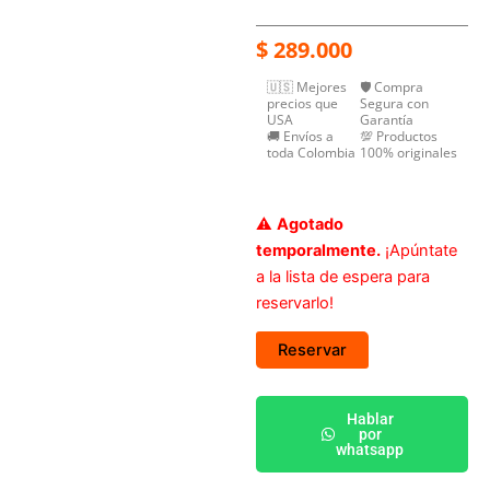
$
289.000
🇺🇸 Mejores
🛡️ Compra
precios que
Segura con
USA
Garantía
🚚 Envíos a
💯 Productos
toda Colombia
100% originales
⚠️
Agotado
temporalmente.
¡Apúntate
a la lista de espera para
reservarlo!
Reservar
Hablar
por
whatsapp