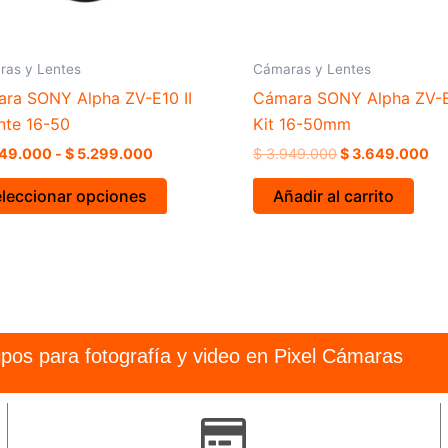
elegir
en
ras y Lentes
Cámaras y Lentes
la
ra SONY Alpha ZV-E10 II
Cámara SONY Alpha ZV-
página
nte 16-50
Kit 16-50mm
de
producto
49.000
-
$
5.299.000
$
3.949.000
$
3.649.000
leccionar opciones
Añadir al carrito
pos para fotografía y video en Pixel Cámaras