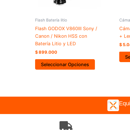
Flash Batería litio
Cáma
Flash GODOX V860III Sony /
Cáma
Canon / Nikon HSS con
+ Le
Batería Litio y LED
$
5.0
$
899.000
Se
Seleccionar Opciones
Equi