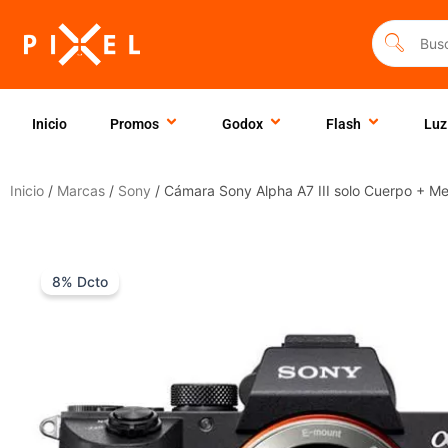
Ir
al
contenido
Inicio
Promos
Godox
Flash
Luz
Inicio
/
Marcas
/
Sony
/ Cámara Sony Alpha A7 III solo Cuerpo + M
8% Dcto