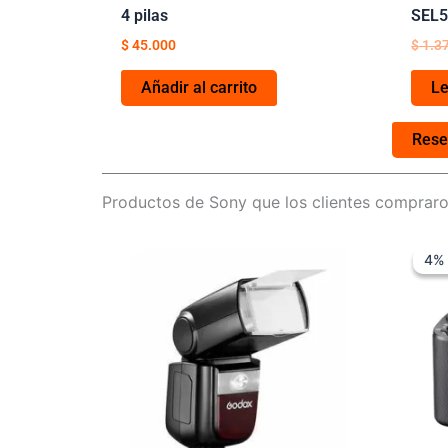
4 pilas
SEL5
$
45.000
$
1.3
Añadir al carrito
L
Rese
Productos de Sony que los clientes compraro
4% 
4% 