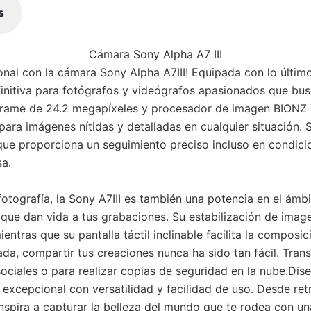
s
Cámara Sony Alpha A7 III
ional con la cámara Sony Alpha A7III! Equipada con lo últi
efinitiva para fotógrafos y videógrafos apasionados que b
frame de 24.2 megapíxeles y procesador de imagen BIONZ X, 
ara imágenes nítidas y detalladas en cualquier situación.
ue proporciona un seguimiento preciso incluso en condicio
a.
tografía, la Sony A7III es también una potencia en el ámb
 que dan vida a tus grabaciones. Su estabilización de imag
entras que su pantalla táctil inclinable facilita la compos
a, compartir tus creaciones nunca ha sido tan fácil. Transf
ociales o para realizar copias de seguridad en la nube.Dis
 excepcional con versatilidad y facilidad de uso. Desde re
pira a capturar la belleza del mundo que te rodea con una 