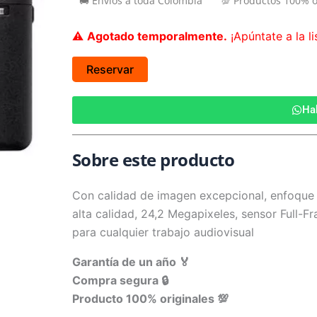
🚚 Envíos a toda Colombia
💯 Productos 100% o
era:
es:
$ 8.849.000.
$ 8.160.000.
⚠️
Agotado temporalmente.
¡Apúntate a la li
Reservar
Ha
Sobre este producto
Con calidad de imagen excepcional, enfoque 
alta calidad, 24,2 Megapixeles, sensor Full-
para cualquier trabajo audiovisual
Garantía de un año 🏅
Compra segura 🔒
Producto 100% originales 💯