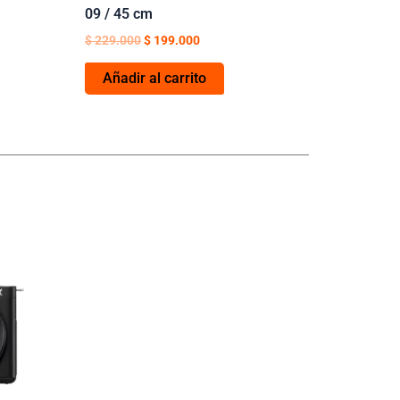
09 / 45 cm
$
229.000
$
199.000
Añadir al carrito
ecio
tual
:
3.649.000.