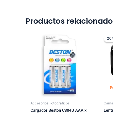
Productos relacionado
20
20
P
Accesorios Fotográficos
Cáma
Cargador Beston C804U AAA x
Lent