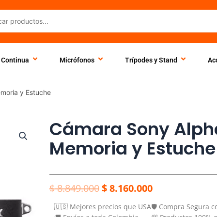
 Continua
Micrófonos
Trípodes y Stand
Ac
emoria y Estuche
Cámara Sony Alpha 
Memoria y Estuche
El
El
$
8.849.000
$
8.160.000
precio
precio
🇺🇸 Mejores precios que USA
🛡️ Compra Segura c
original
actual