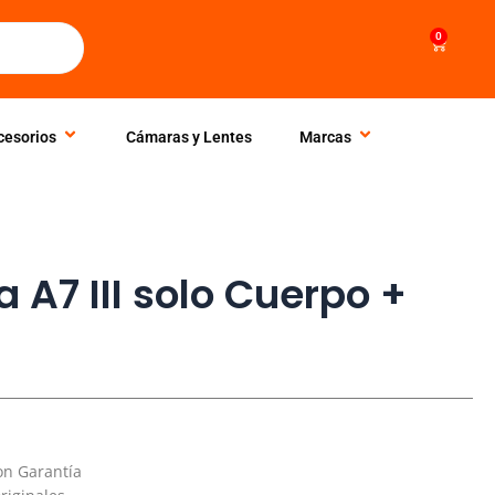
0
Cart
cesorios
Cámaras y Lentes
Marcas
A7 III solo Cuerpo +
on Garantía