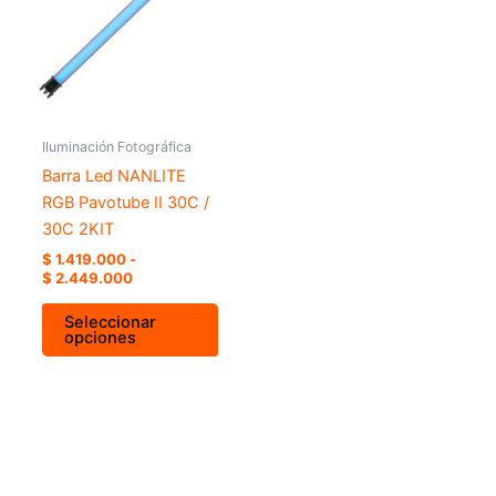
múltiples
hasta
variantes.
$ 2.449.000
Las
opciones
se
pueden
Iluminación Fotográfica
elegir
Barra Led NANLITE
en
RGB Pavotube II 30C /
la
30C 2KIT
página
$
1.419.000
-
de
$
2.449.000
producto
Seleccionar
opciones