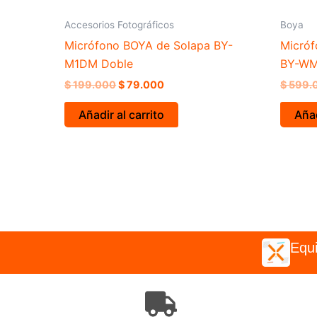
Accesorios Fotográficos
Boya
Micrófono BOYA de Solapa BY-
Micróf
M1DM Doble
BY-WM3
$
199.000
$
79.000
$
599.
Añadir al carrito
Añad
Equi