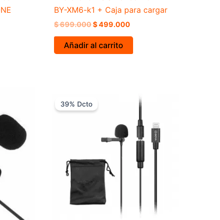
ONE
BY-XM6-k1 + Caja para cargar
$
699.000
$
499.000
Añadir al carrito
El
El
precio
precio
39% Dcto
original
actual
era:
es:
00.
$ 179.000.
$ 109.000.