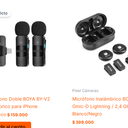
El
El
precio
precio
Dcto
original
actual
era:
es:
$ 259.000.
$ 159.000.
Pixel Cámaras
fono Doble BOYA BY-V2
Micrófono Inalámbrico B
brico para iPhone
Omic-D Lightning / 2,4 G
Blanco/Negro
000
$
159.000
$
399.000
ir al carrito