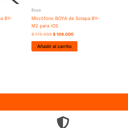
Boya
pa BY-
Micrófono BOYA de Solapa BY-
M2 para iOS
$
179.000
$
109.000
Añadir al carrito