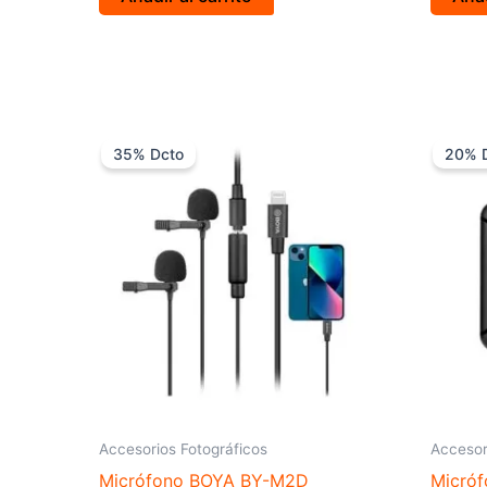
El
El
precio
precio
35% Dcto
20% 
original
actual
era:
es:
$ 199.000.
$ 129.000.
Accesorios Fotográficos
Accesor
Micrófono BOYA BY-M2D
Micróf