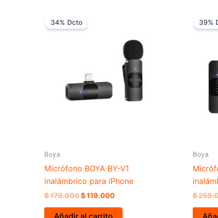
El
El
precio
precio
34% Dcto
39% 
original
actual
era:
es:
$ 179.000.
$ 119.000.
Boya
Boya
Micrófono BOYA BY-V1
Micró
inalámbrico para iPhone
inalám
$
179.000
$
119.000
$
259.
Añadir al carrito
Añad