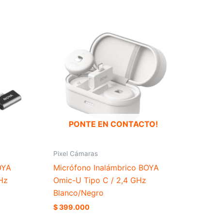
Este
Este
producto
producto
tiene
tiene
múltiples
múltiples
variantes.
variantes.
Las
Las
opciones
opciones
se
se
pueden
pueden
PONTE EN CONTACTO!
elegir
elegir
en
en
la
la
Pixel Cámaras
página
página
OYA
Micrófono Inalámbrico BOYA
de
de
Hz
Omic-U Tipo C / 2,4 GHz
producto
producto
Blanco/Negro
$
399.000