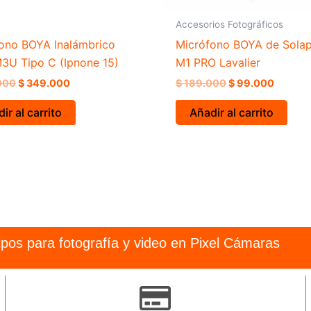
Accesorios Fotográficos
ono BOYA Inalámbrico
Micrófono BOYA de Sola
U Tipo C (Ipnone 15)
M1 PRO Lavalier
000
$
349.000
$
189.000
$
99.000
ir al carrito
Añadir al carrito
pos para fotografía y video en Pixel Cámaras