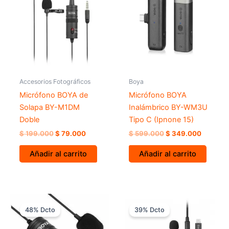
era:
es:
era:
es:
$ 199.000.
$ 79.000.
$ 599.000.
$ 349.0
Accesorios Fotográficos
Boya
Micrófono BOYA de
Micrófono BOYA
Solapa BY-M1DM
Inalámbrico BY-WM3U
Doble
Tipo C (Ipnone 15)
$
199.000
$
79.000
$
599.000
$
349.000
Añadir al carrito
Añadir al carrito
El
El
El
El
precio
precio
precio
precio
48% Dcto
39% Dcto
original
actual
original
actual
era:
es:
era:
es: