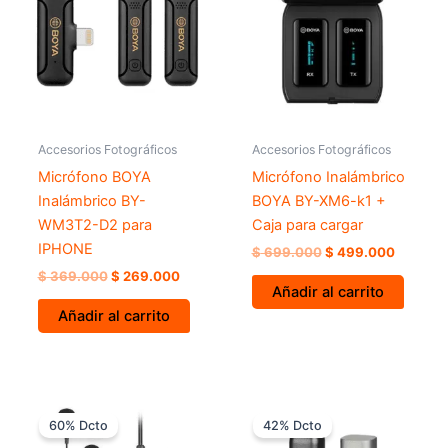
$ 369.000.
$ 269.000.
$ 699.000.
$ 499.0
Accesorios Fotográficos
Accesorios Fotográficos
Micrófono BOYA
Micrófono Inalámbrico
Inalámbrico BY-
BOYA BY-XM6-k1 +
WM3T2-D2 para
Caja para cargar
IPHONE
$
699.000
$
499.000
$
369.000
$
269.000
Añadir al carrito
Añadir al carrito
El
El
El
El
precio
precio
precio
precio
60% Dcto
42% Dcto
original
actual
original
actual