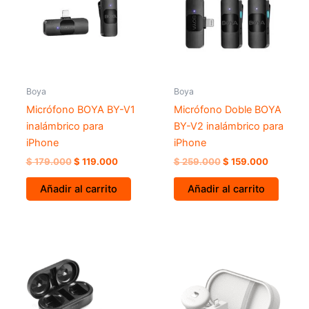
Boya
Boya
Micrófono BOYA BY-V1
Micrófono Doble BOYA
inalámbrico para
BY-V2 inalámbrico para
iPhone
iPhone
$
179.000
$
119.000
$
259.000
$
159.000
Añadir al carrito
Añadir al carrito
Este
Este
producto
prod
tiene
tiene
múltiples
múlti