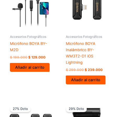
$ 199.000.
$ 129.000.
$ 299.000.
$ 239.0
Accesorios Fotográficos
Accesorios Fotográficos
Micrófono BOYA BY-
Micrófono BOYA
M2D
Inalámbrico BY-
WM3T2-D1 iOS
$
199.000
$
129.000
Lightning
Añadir al carrito
$
299.000
$
239.000
Añadir al carrito
El
El
El
El
precio
precio
precio
precio
27% Dcto
29% Dcto
original
actual
original
actual
era:
es:
era:
es: