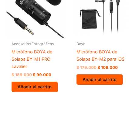
$ 189.000.
$ 99.000.
$ 179.000.
$ 109.00
Accesorios Fotográficos
Boya
Micrófono BOYA de
Micrófono BOYA de
Solapa BY-M1 PRO
Solapa BY-M2 para iOS
Lavalier
$
179.000
$
109.000
$
189.000
$
99.000
Añadir al carrito
Añadir al carrito