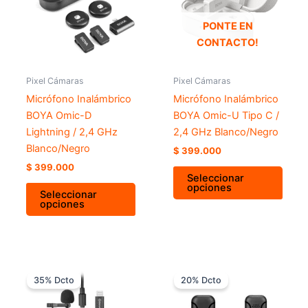
variantes.
varia
Las
Las
PONTE EN
opciones
opci
CONTACTO!
se
se
pueden
pued
Pixel Cámaras
Pixel Cámaras
elegir
elegir
Micrófono Inalámbrico
Micrófono Inalámbrico
en
en
BOYA Omic-D
BOYA Omic-U Tipo C /
la
la
Lightning / 2,4 GHz
2,4 GHz Blanco/Negro
página
págin
Blanco/Negro
$
399.000
de
de
$
399.000
producto
prod
Seleccionar
opciones
Seleccionar
opciones
El
El
El
El
precio
precio
precio
precio
35% Dcto
20% Dcto
original
actual
original
actual
era:
es:
era:
es: