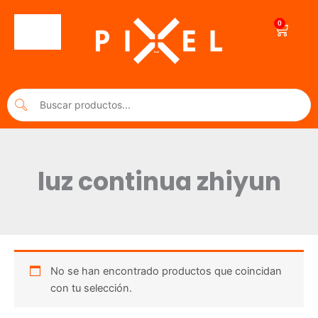
Ir
al
0
Cart
contenido
luz continua zhiyun
No se han encontrado productos que coincidan
con tu selección.