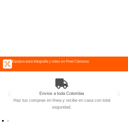
Equipos para fotografía y video en Pixel Cámaras
víos a toda Colombia
E
en línea y recibe en casa con total
Diferentes métodos d
seguridad.
el