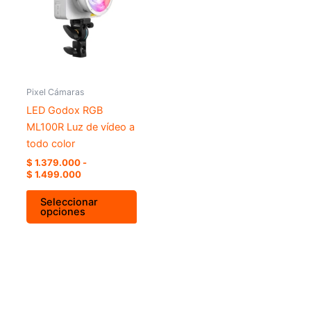
múltiples
hasta
variantes.
$ 1.499.000
Las
opciones
se
pueden
Pixel Cámaras
elegir
LED Godox RGB
en
ML100R Luz de vídeo a
la
todo color
página
$
1.379.000
-
de
$
1.499.000
producto
Seleccionar
opciones