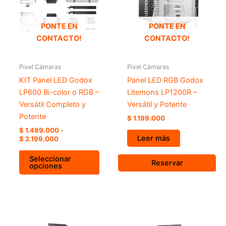
múltiples
hasta
variantes.
$ 2.199.000
Las
PONTE EN
PONTE EN
opciones
CONTACTO!
CONTACTO!
se
pueden
Pixel Cámaras
Pixel Cámaras
elegir
KIT Panel LED Godox
Panel LED RGB Godox
en
LP600 Bi-color o RGB –
Litemons LP1200R –
la
Versátil Completo y
Versátil y Potente
página
Potente
$
1.199.000
de
$
1.499.000
-
producto
Leer más
$
2.199.000
Seleccionar
Reservar
opciones