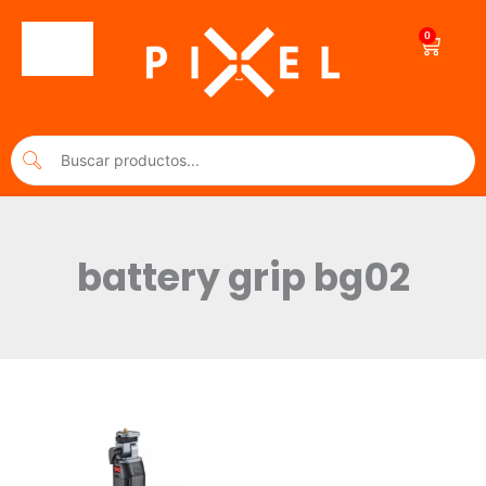
Ir
al
0
Cart
contenido
battery grip bg02