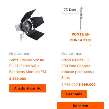
El
El
precio
precio
7% Dcto
original
actual
era:
es:
$ 749.000.
$ 699.0
PONTE EN
CONTACTO!
Pixel Cámaras
Pixel Cámaras
Lente Fresnel Nanlite
Stand Nanlite LS-
FL-11 (Forza 60) +
300 Para Soporte
Banderas Montura FM
robusto para luces /
3mts
$
499.000
$
749.000
$
699.000
Añadir al carrito
Leer más
Reservar