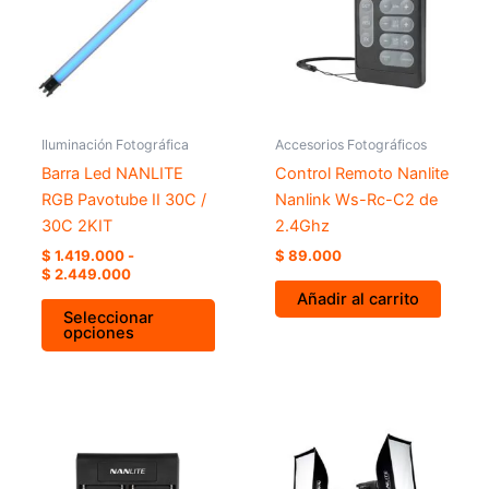
múltiples
hasta
variantes.
$ 2.449.000
Las
opciones
se
pueden
Iluminación Fotográfica
Accesorios Fotográficos
elegir
Barra Led NANLITE
Control Remoto Nanlite
en
RGB Pavotube II 30C /
Nanlink Ws-Rc-C2 de
la
30C 2KIT
2.4Ghz
página
$
1.419.000
-
$
89.000
de
$
2.449.000
producto
Añadir al carrito
Seleccionar
opciones