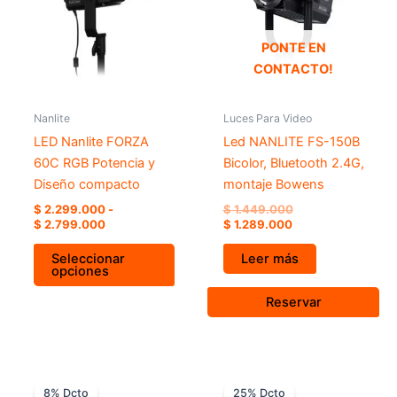
múltiples
hasta
variantes.
$ 2.799.000
Las
PONTE EN
opciones
CONTACTO!
se
pueden
Nanlite
Luces Para Video
elegir
LED Nanlite FORZA
Led NANLITE FS-150B
en
60C RGB Potencia y
Bicolor, Bluetooth 2.4G,
la
Diseño compacto
montaje Bowens
página
$
2.299.000
-
$
1.449.000
de
$
2.799.000
$
1.289.000
producto
Seleccionar
Leer más
opciones
Reservar
El
El
Rang
Este
precio
precio
de
8% Dcto
25% Dcto
prod