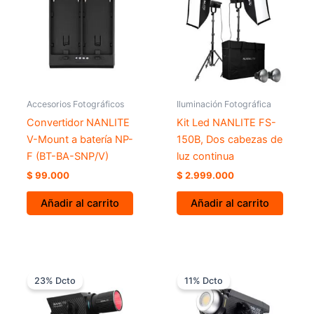
Accesorios Fotográficos
Iluminación Fotográfica
Convertidor NANLITE
Kit Led NANLITE FS-
V-Mount a batería NP-
150B, Dos cabezas de
F (BT-BA-SNP/V)
luz continua
$
99.000
$
2.999.000
Añadir al carrito
Añadir al carrito
Rango
El
El
Este
de
precio
precio
23% Dcto
11% Dcto
producto
precios:
actual
original
desde
tiene
es:
era:
$ 2.299.000
$ 1.289.000.
$ 1.449.000.