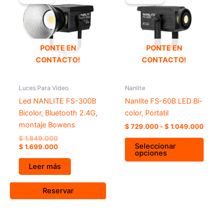
original
actual
preci
era:
es:
desd
tiene
$ 1.849.000.
$ 1.699.000.
$ 729
múlti
hasta
varia
$ 1.0
Las
PONTE EN
PONTE EN
opci
CONTACTO!
CONTACTO!
se
pued
Luces Para Video
Nanlite
elegir
Led NANLITE FS-300B
Nanlite FS-60B LED Bi-
en
Bicolor, Bluetooth 2.4G,
color, Portatil
la
montaje Bowens
$
729.000
-
$
1.049.000
págin
$
1.849.000
de
Seleccionar
$
1.699.000
opciones
prod
Leer más
Reservar