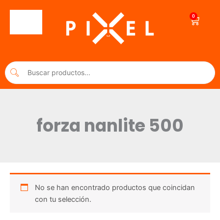
Ir
al
0
Cart
contenido
forza nanlite 500
No se han encontrado productos que coincidan
con tu selección.