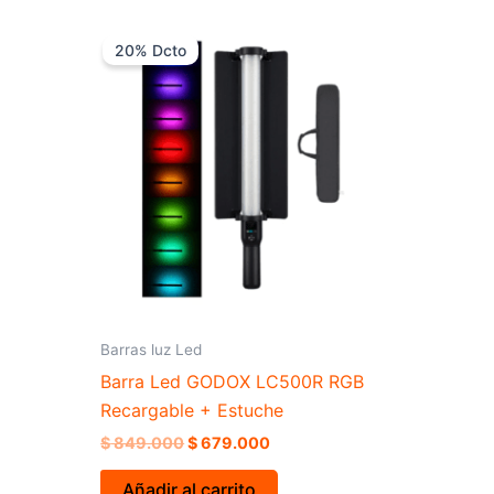
El
El
precio
precio
20% Dcto
original
actual
era:
es:
$ 849.000.
$ 679.000.
Barras luz Led
Barra Led GODOX LC500R RGB
Recargable + Estuche
$
849.000
$
679.000
Añadir al carrito