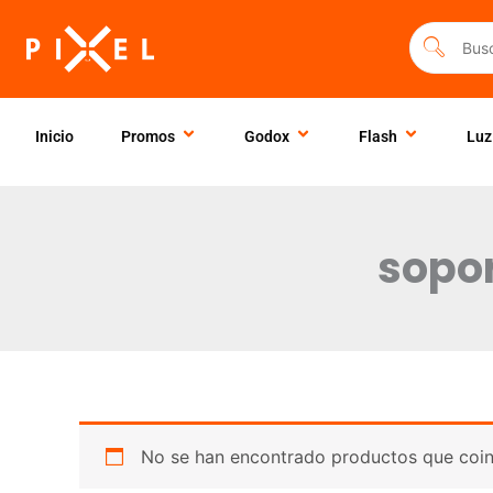
Ir
al
contenido
Inicio
Promos
Godox
Flash
Luz
sopor
No se han encontrado productos que coinc